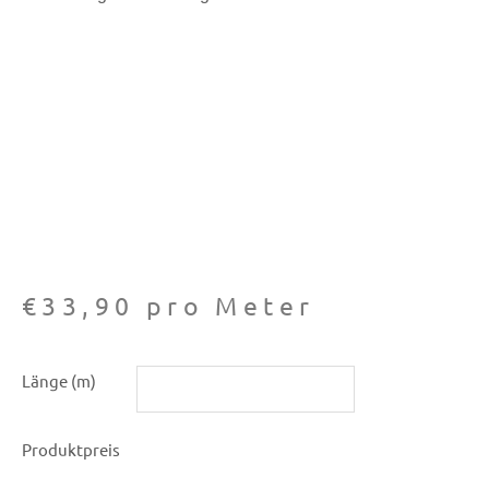
€
33,90
pro Meter
Seide
Länge (m)
pink
kariert
Produktpreis
Menge