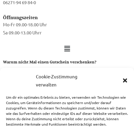
06271-94 69 84-0
Öffnungszeiten
Mo-Fr 09.00-18.00 Uhr
Sa 09.00-13.00 Uhrr
Warum nicht Mal einen Gutschein verschenken?
Ein Gutschein von uns ist das perfekte Geschenk für alle Stoff-
Cookie-Zustimmung
und Nähbegeisterten.
verwalten
Um dir ein optimales Erlebnis zu bieten, verwenden wir Technologien wie
zum Gutschein
Cookies, um Geräteinformationen zu speichern und/oder darauf
zuzugreifen. Wenn du diesen Technologien zustimmst, können wir Daten
wie das Surfverhalten oder eindeutige IDs auf dieser Website verarbeiten.
Wenn du deine Zustimmung nicht erteilst oder zurückziehst, können
bestimmte Merkmale und Funktionen beeinträchtigt werden.
Copyright © 2026 Das Atelier