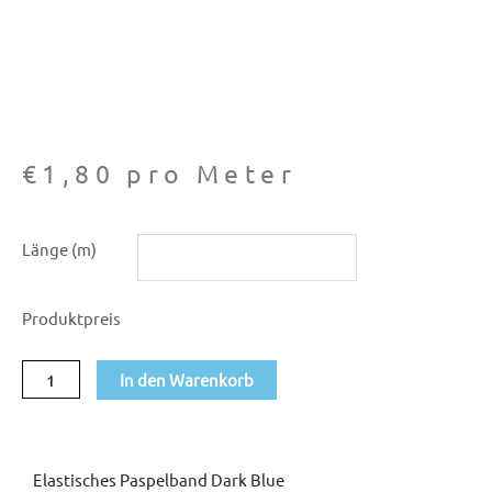
€
1,80
pro Meter
Elastisches
Länge (m)
Paspelband
Dark
Produktpreis
Blue
Menge
In den Warenkorb
Elastisches Paspelband Dark Blue