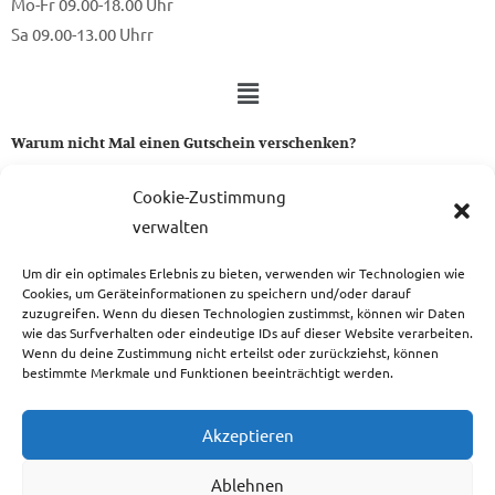
Mo-Fr 09.00-18.00 Uhr
Sa 09.00-13.00 Uhrr
Warum nicht Mal einen Gutschein verschenken?
Ein Gutschein von uns ist das perfekte Geschenk für alle Stoff-
Cookie-Zustimmung
und Nähbegeisterten.
verwalten
Um dir ein optimales Erlebnis zu bieten, verwenden wir Technologien wie
zum Gutschein
Cookies, um Geräteinformationen zu speichern und/oder darauf
zuzugreifen. Wenn du diesen Technologien zustimmst, können wir Daten
wie das Surfverhalten oder eindeutige IDs auf dieser Website verarbeiten.
Wenn du deine Zustimmung nicht erteilst oder zurückziehst, können
bestimmte Merkmale und Funktionen beeinträchtigt werden.
Copyright © 2026 Das Atelier
Akzeptieren
Ablehnen