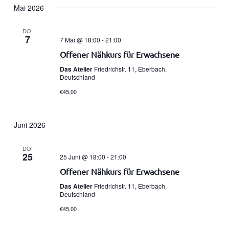
Mai 2026
DO.
7
7 Mai @ 18:00
-
21:00
Offener Nähkurs für Erwachsene
Das Atelier
Friedrichstr. 11, Eberbach,
Deutschland
€45,00
Juni 2026
DO.
25
25 Juni @ 18:00
-
21:00
Offener Nähkurs für Erwachsene
Das Atelier
Friedrichstr. 11, Eberbach,
Deutschland
€45,00