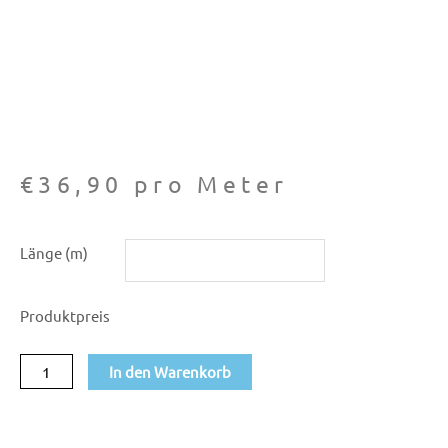
€
36,90
pro Meter
Leinen
Länge (m)
Formentra
Jeans
Produktpreis
look
Menge
In den Warenkorb