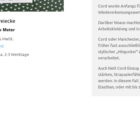
Cord wurde Anfangs für
Wiedererkennungswert 
reiecke
Darüber hinaus machte 
Arbeitskleidung und tr
o Meter
% MwSt.
Cord oder Manchester, 
früher fast ausschließl
nd
stylischer „Hingucker“
 ca. 2-3 Werktage
verarbeitet.
Auch hielt Cord Einzug 
stärken, Strapazierfähi
werden. In diesem Fall
Elasthan, oder mit bis