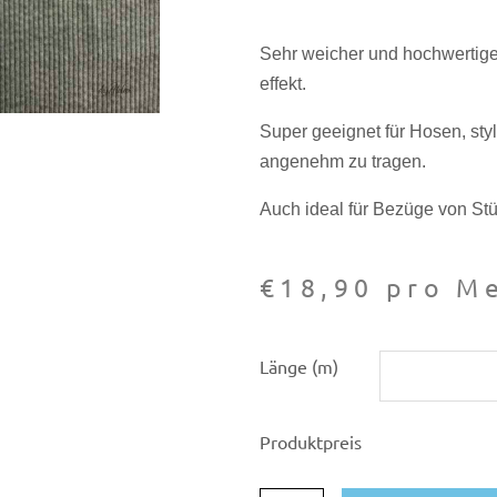
Sehr weicher und hochwertiger
effekt.
Super geeignet für Hosen, sty
angenehm zu tragen.
Auch ideal für Bezüge von St
€
18,90
pro Me
Cord
Länge (m)
Breit-
Cord
Produktpreis
bubble
wash